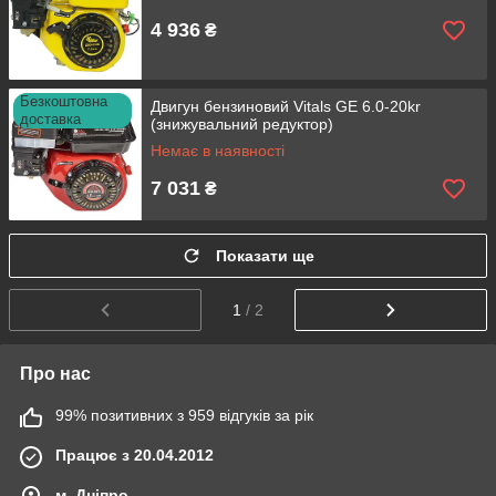
4 936
₴
Безкоштовна
Двигун бензиновий Vitals GE 6.0-20kr
доставка
(знижувальний редуктор)
Немає в наявності
7 031
₴
Показати ще
1
/ 2
Про нас
99% позитивних з 959 відгуків за рік
Працює з 20.04.2012
м. Дніпро