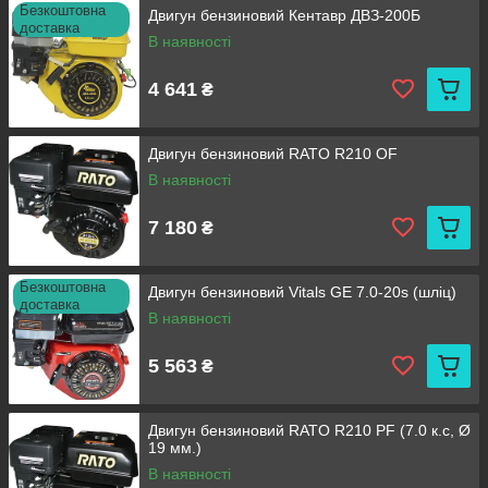
Безкоштовна
Двигун бензиновий Кентавр ДВЗ-200Б
доставка
В наявності
4 641
₴
Двигун бензиновий RATO R210 OF
В наявності
7 180
₴
Безкоштовна
Двигун бензиновий Vitals GE 7.0-20s (шліц)
доставка
В наявності
5 563
₴
Двигун бензиновий RATO R210 PF (7.0 к.с, Ø
19 мм.)
В наявності