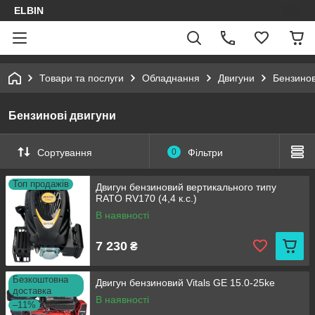
ELBIN
Товари та послуги
Обладнання
Двигуни
Бензинов
Бензинові двигуни
Сортування
0
Фільтри
Топ продажів
Двигун бензиновий вертикального типу
RATO RV170 (4,4 к.с.)
В наявності
7 230
₴
Безкоштовна
Двигун бензиновий Vitals GE 15.0-25ke
доставка
В наявності
–11%