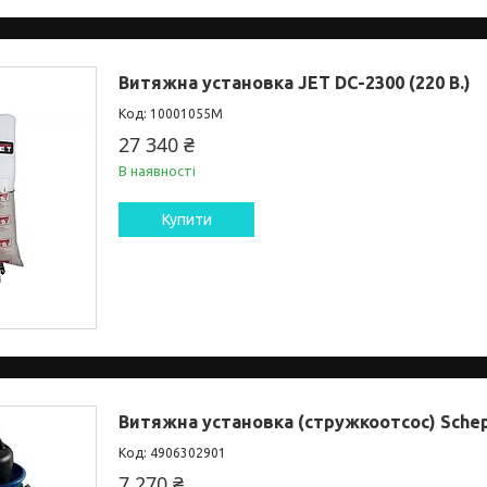
Витяжна установка JET DC-2300 (220 В.)
10001055М
27 340 ₴
В наявності
Купити
Витяжна установка (стружкоотсос) Sche
4906302901
7 270 ₴