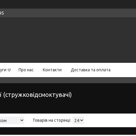
95
уги
Про нас
Контакти
Доставка та оплата
 (стружковідсмоктувачі)