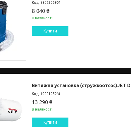
5906306901
8 040 ₴
В наявності
Купити
Витяжна установка (стружкоотсос)JET D
10001052M
13 290 ₴
В наявності
Купити