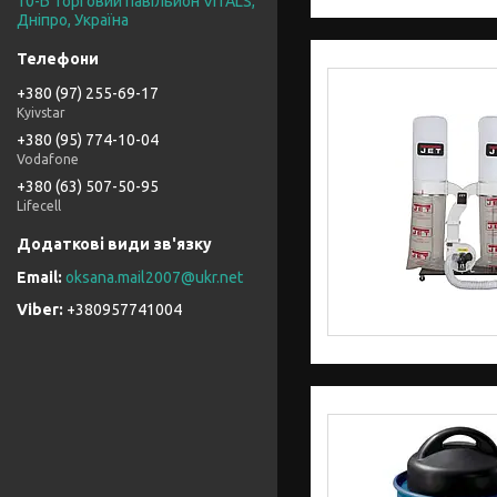
10-Б торговий павільйон VITALS,
Дніпро, Україна
+380 (97) 255-69-17
Kyivstar
+380 (95) 774-10-04
Vodafone
+380 (63) 507-50-95
Lifecell
oksana.mail2007@ukr.net
+380957741004