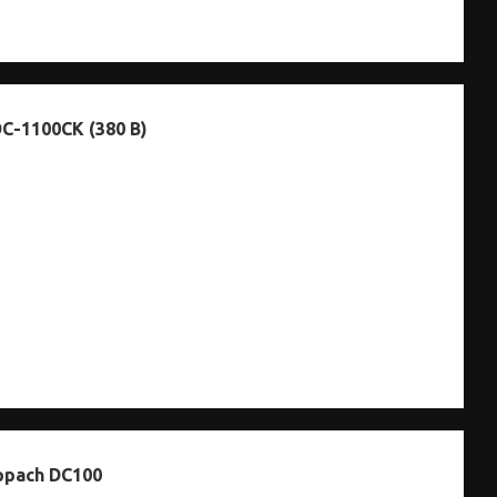
C-1100CK (380 В)
ppach DC100