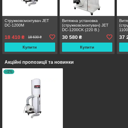
Стружковсмоктувач JET
Витяжна установка
Витя
DC-1200M
(стружковсмоктувач) JET
(стр
DC-1200CK (220 В.)
1100
18 410
30 580
37 
₴
₴
18 630 ₴
Купити
Купити
Акційні пропозиції та новинки
–1%