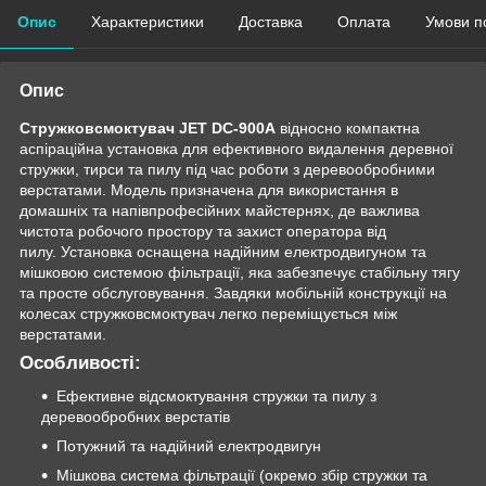
Опис
Характеристики
Доставка
Оплата
Умови п
Опис
Стружковсмоктувач JET DC-900A
відносно компактна
аспіраційна установка для ефективного видалення деревної
стружки, тирси та пилу під час роботи з деревообробними
верстатами. Модель призначена для використання в
домашніх та напівпрофесійних майстернях, де важлива
чистота робочого простору та захист оператора від
пилу. Установка оснащена надійним електродвигуном та
мішковою системою фільтрації, яка забезпечує стабільну тягу
та просте обслуговування. Завдяки мобільній конструкції на
колесах стружковсмоктувач легко переміщується між
верстатами.
Особливості:
Ефективне відсмоктування стружки та пилу з
деревообробних верстатів
Потужний та надійний електродвигун
Мішкова система фільтрації (окремо збір стружки та