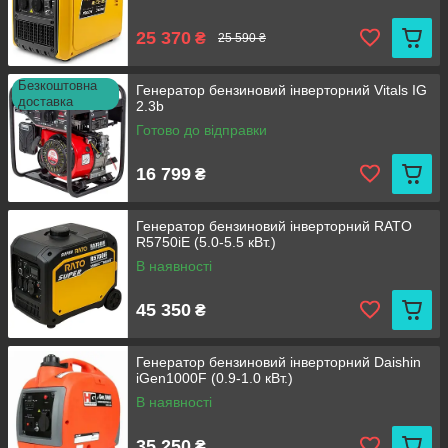
25 370
₴
25 590 ₴
Безкоштовна
Генератор бензиновий інверторний Vitals IG
доставка
2.3b
Готово до відправки
16 799
₴
Генератор бензиновий інверторний RATO
R5750iE (5.0-5.5 кВт.)
В наявності
45 350
₴
Генератор бензиновий інверторний Daishin
iGen1000F (0.9-1.0 кВт.)
В наявності
35 250
₴