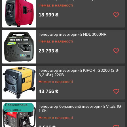
Немає в наявності
18 999
₴
Генератор інверторний NDL 3000NR
Немає в наявності
23 793
₴
Генератор інверторний KIPOR IG3200 (2,8-
3,2 кВт.) 220В.
Немає в наявності
43 756
₴
Безкоштовна
Генератор бензиновий інверторний Vitals IG
доставка
1.0b
Немає в наявності