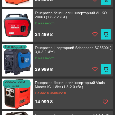
Генератор бензиновий інверторний AL-KО
2000 i (1.8-2.2 кВт.)
В наявності
24 499
₴
Топ продажів
Генератор інверторний Scheppach SG3500i (
3,0-3,2 кВт.)
В наявності
29 999
₴
Безкоштовна
Генератор бензиновий інверторний Vitals
доставка
Master IG 1.8bs (1.8-2.0 кВт.)
Немає в наявності
14 999
₴