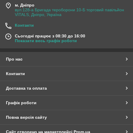
м. Дніпро
вул.128-а Бригада тероборони 10-Б торговий павільйон
VITALS, Дніпро, Україна
Контакти
Сьогодні працює з 08:30 до 16:00
Показати весь графік роботи
Про нас
Контакти
Доставка та оплата
Графік роботи
Повна версія сайту
Сайт створено на маркетплейсі
Prom.ua