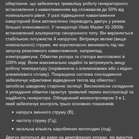
обертання, що забезпечує тривалішу роботу генераторного
встановлення з навантаженням від споживачів до 50% від
номінального рівня. У разі підвищення навантаження
інверторний блок автоматично переводить двигун у режим
більшої інтенсивності. У генераторі Vitals Master IG 2800b
встановлений альтернатор синхронного типу. Він вирізняється
стабільною потужністю й напругою. Витримує великі (вище
номінального) струми, які короткочасно виникають під час
запуску реактивного навантаження, наприклад,
електродвигуна. Обмотки ротора та статора виготовлені зі
100% міді. Вони максимально надійні та витримують вищу
робочу температуру (порівнюючи з алюмінієвими або з мідно-
алюмінієвого сплаву). Покращена система охолодження
забезпечує ефективне відведення тепла від обмоток і
запобігає швидкому старінню ізоляції. Високоякісне складання
й укладання обвиток гарантує тривалий термін експлуатації та
надійність генератора. Обладнаний мініконтролером 3 в 1,
який забезпечує контроль трьох основних показників:
напруга змінного струму (В);
частоту струму (Гц);
загальна кількість нароблених мотогодин (год).
Двигун кріпиться до рами на демпферних опорах, які відчутно