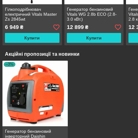
Гілкоподрібнювач
Генератор бензиновий
Гене
електричний Vitals Master
Vitals WG 2.8b ECO (2.8-
Vita
Zs 2845wt
3.0 кВт.)
2.8 к
6 949
12 899
12 
₴
₴
Купити
Купити
Акційні пропозиції та новинки
–3%
Генератор бензиновий
інверторний Daishin