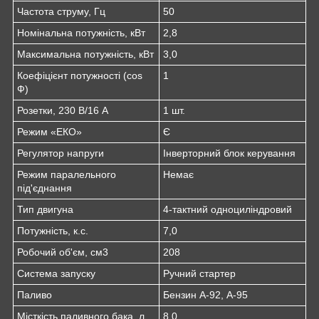
Частота струму, Гц
50
Номінальна потужність, кВт
2,8
Максимальна потужність, кВт
3,0
Коефіцієнт потужності (сos
1
Ф)
Розетки, 230 В/16 А
1 шт.
Режим «ЕКО»
Є
Регулятор напруги
Інверторний блок керування
Режим паралельного
Немає
під'єднання
Тип двигуна
4-тактний одноциліндровий
Потужність, к.с.
7,0
Робочий об'єм, см3
208
Система запуску
Ручний стартер
Паливо
Бензин А-92, А-95
Місткість паливного бака, л
8,0