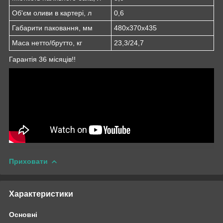
Об'єм оливи в картері, л
0,6
Габарити паковання, мм
480х370х435
Маса нетто/брутто, кг
23,3/24,7
Гарантія 36 місяців!!
Приховати
Характеристики
Основні