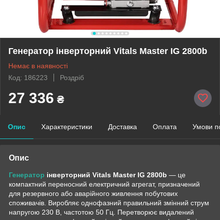
Генератор інверторний Vitals Master IG 2800b
Немає в наявності
Код: 186223
Роздріб
27 336
₴
Опис
Характеристики
Доставка
Оплата
Умови п
Опис
Генератор
інверторний Vitals Master IG 2800b
— це
компактний переносний електричний агрегат, призначений
для резервного або аварійного живлення побутових
споживачів. Виробляє однофазний правильний змінний струм
напругою 230 В, частотою 50 Гц. Перетворює видалений