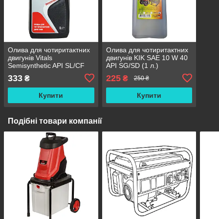
Олива для чотиритактних
Олива для чотиритактних
двигунів Vitals
двигунів KIK SAE 10 W 40
Semisynthetic API SL/CF
API SG/SD (1 л.)
10W-40 (1 л.)
333
225
₴
₴
250 ₴
Купити
Купити
Подібні товари компанії