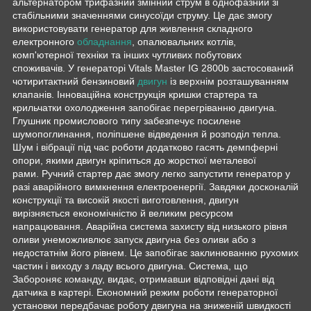
альтернатором трифазний змінний струм в однофазний зі
стабільними значеннями синусоїди струму. Це дає змогу
використовувати генератор для живлення складного
електронного
обладнання
, опалювальних котлів,
комп'ютерної техніки та інших чутливих побутових
споживачів. У генераторі Vitals Master IG 2800b застосований
чотиритактний бензиновий
двигун
із верхнім розташуванням
клапанів. Інноваційна конструкція кришки стартера та
крильчатки охолодження запобігає перегріванню двигуна.
Глушник промислового типу забезпечує посилене
шумопоглинання, поліпшене відведення й розподіл тепла.
Шум і вібрації під час роботи додатково гасять демпферні
опори, якими двигун кріпиться до жорсткої металевої
рами. Ручний стартер дає змогу легко запустити генератор у
разі аварійного вимкнення електроенергії. Завдяки досконалій
конструкції та високій якості виготовлення, двигун
вирізняється економічністю й великим ресурсом
напрацювання. Аварійна система захисту від низького рівня
оливи унеможливлює запуск двигуна без оливи або з
недостатнім його рівнем. Це запобігає заклинюванню рухомих
частин і виходу з ладу всього двигуна. Система, що
Забороняє команду, видає, отримавши відповідні дані від
датчика в картері. Економний режим роботи генераторної
установки передбачає роботу двигуна на зниженій швидкості