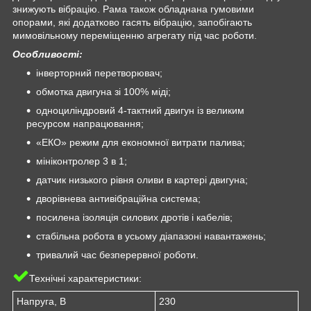
знижують вібрацію. Рама також обладнана гумовими
опорами, які додатково гасять вібрацію, запобігають
мимовільному переміщенню агрегату під час роботи.
Особливості:
інверторний перетворювач;
обмотка двигуна зі 100% міді;
одноциліндровий 4-тактний двигун із великим
ресурсом напрацювання;
«ЕКО» режим для економної витрати палива;
мініконтролер 3 в 1;
датчик низького рівня оливи в картері двигуна;
дворівнева антивібраційна система;
посилена ізоляція силових дротів і кабелів;
стабільна робота в усьому діапазоні навантажень;
тривалий час безперервної роботи.
Технічні характеристики:
Напруга, В
230