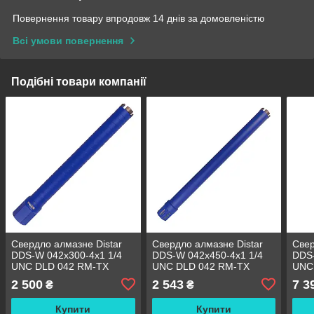
Повернення товару впродовж 14 днів за домовленістю
Всі умови повернення
Подібні товари компанії
Свердло алмазне Distar
Свердло алмазне Distar
Свер
DDS-W 042x300-4x1 1/4
DDS-W 042x450-4x1 1/4
DDS
UNC DLD 042 RM-TX
UNC DLD 042 RM-TX
UNC
2 500
2 543
7 3
₴
₴
Купити
Купити