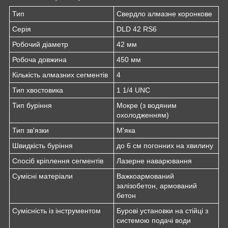
Тип
Свердло алмазне коронкове
Серія
DLD 42 RS6
Робочий діаметр
42 мм
Робоча довжина
450 мм
Кількість алмазних сегментів
4
Тип хвостовика
1 1/4 UNC
Тип буріння
Мокре (з водяним
охолодженням)
Тип зв'язки
М'яка
Швидкість буріння
до 6 см погонних на хвилину
Спосіб кріплення сегментів
Лазерне наварювання
Сумісні матеріали
Важкоармований
залізобетон, армований
бетон
Сумісність із інструментом
Бурові установки на стійці з
системою подачі води