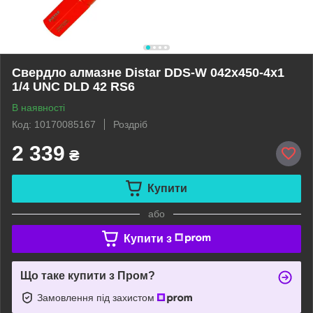
Свердло алмазне Distar DDS-W 042x450-4x1
1/4 UNC DLD 42 RS6
В наявності
Код: 10170085167
Роздріб
2 339
₴
Купити
або
Купити з
Що таке купити з Пром?
Замовлення під захистом