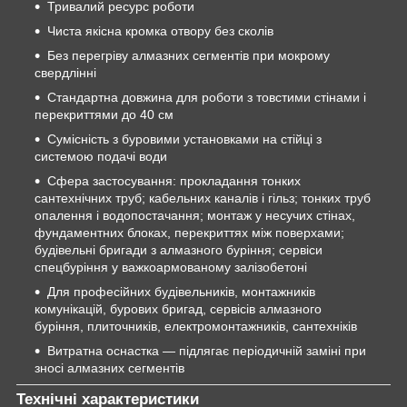
Тривалий ресурс роботи
Чиста якісна кромка отвору без сколів
Без перегріву алмазних сегментів при мокрому
свердлінні
Стандартна довжина для роботи з товстими стінами і
перекриттями до 40 см
Сумісність з буровими установками на стійці з
системою подачі води
Сфера застосування: прокладання тонких
сантехнічних труб; кабельних каналів і гільз; тонких труб
опалення і водопостачання; монтаж у несучих стінах,
фундаментних блоках, перекриттях між поверхами;
будівельні бригади з алмазного буріння; сервіси
спецбуріння у важкоармованому залізобетоні
Для професійних будівельників, монтажників
комунікацій, бурових бригад, сервісів алмазного
буріння, плиточників, електромонтажників, сантехніків
Витратна оснастка — підлягає періодичній заміні при
зносі алмазних сегментів
Технічні характеристики