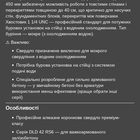
450 мм забезпечує можливість роботи з товстими стінами і
перекриттями товщиною до 40 см, що критично для несучих
стін, фундаментних блоків, перекриттів між поверхами.
Хвостовик 1 1/4 UNC — професійний стандарт для потужних
бурових установок на стійці з водяним охолодженням. Тип
буріння — мокре (з охолодженням водою).
⚠️ Важливо:
Свердло призначене виключно для мокрого
свердління з водним охолодженням
Потрібна бурова установка на стійці з системою
подачі води
Спеціально розроблене для сильно армованого
бетону — у звичайному бетоні без арматури
використання менш ефективне (краще обрати інші
серії)
Особливості
Професійне алмазне коронкове свердло преміум-
класу
Серія DLD 42 RS6 — для важкоармованого
залізобетону