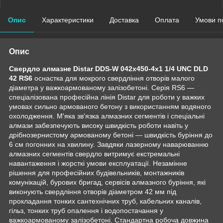
Опис
Характеристики
Доставка
Оплата
Умови п
Опис
Свердло алмазне Distar DDS-W 042x450-4x1 1/4 UNC DLD
42 RS6
оснастка для мокрого свердління отворів малого
діаметра у важкоармованому залізобетоні. Серія RS6 —
спеціалізована професійна лінія Distar для роботи у важких
умовах сильно армованого бетону з використанням водяного
охолодження. М'яка зв'язка алмазних сегментів і спеціальні
алмази забезпечують високу швидкість роботи навіть у
дрібнозернистому армованому бетоні — швидкість буріння до
6 см погонних на хвилину. Завдяки лазерному наварюванню
алмазних сегментів свердло витримує екстремальні
навантаження і жорсткі умови експлуатації. Незамінне
рішення для професійних будівельників, монтажників
комунікацій, бурових бригад, сервісів алмазного буріння, які
виконують свердління отворів діаметром 42 мм під
прокладання тонких сантехнічних труб, кабельних каналів,
гільз, тонких труб опалення і водопостачання у
важкоармованому залізобетоні. Стандартна робоча довжина