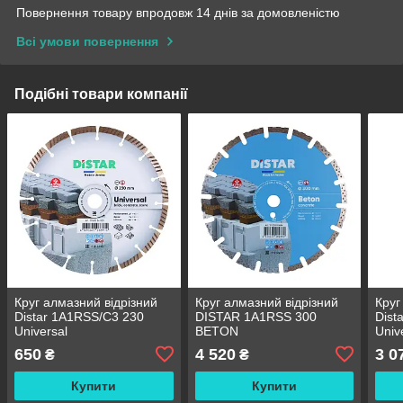
Повернення товару впродовж 14 днів за домовленістю
Всі умови повернення
Подібні товари компанії
Круг алмазний відрізний
Круг алмазний відрізний
Круг
Distar 1A1RSS/C3 230
DISTAR 1A1RSS 300
Dist
Universal
BETON
Univ
650
4 520
3 0
₴
₴
Купити
Купити