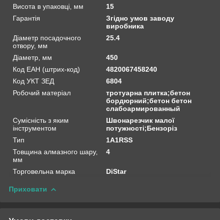
Висота в упаковці, мм
15
Гарантія
Згідно умов заводу
виробника
Діаметр посадочного
25.4
отвору, мм
Діаметр, мм
450
Код ЕАН (штрих-код)
4820067458240
Код УКТ ЗЕД
6804
Робочий матеріал
тротуарна плитка;бетон
бордюрний;бетон бетон
слабоармированный
Сумісність з яким
Швонарезчик малої
інструментом
потужності;Бензоріз
Тип
1A1RSS
Товщина алмазного шару,
4
мм
Торговельна марка
DiStar
Приховати