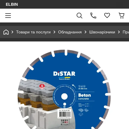
ELBIN
Товари та послуги
Обладнання
Швонарізчики
При