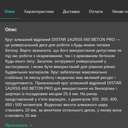
Опис
Характеристики
Доставка
Оплата
Умови п
Опис
Круг алмазний відрізний DISTAR 1A1RSS 450 BETON PRO —
це універсальний диск для роботи з будь-якими типами
бетону. Варто зазначити, що його використання допустиме як
під час роботи з неармованим, так і з армованим бетоном
будь-якого типу. Загалом, інструмент універсальний у
застосуванні, і може бути використаний для різання різних
будівельних матеріалів. Круг забезпечує максимально
стабільну та якісну роботу і водночас має великий ресурс і
продуктивність. Призначений круг алмазний відрізний DISTAR
1A1RSS 450 BETON PRO для використання на бензорізах і
шортках із посадковим місцем 25,4 мм. На ринку
представлений у п'яти варіаціях, з діаметром 300, 350, 400,
450 і 500 міліметрів. Водночас висота алмазного шару
становить 10 мм, за винятком останнього диска, у якому вона
становить 15 мм.
Приховати