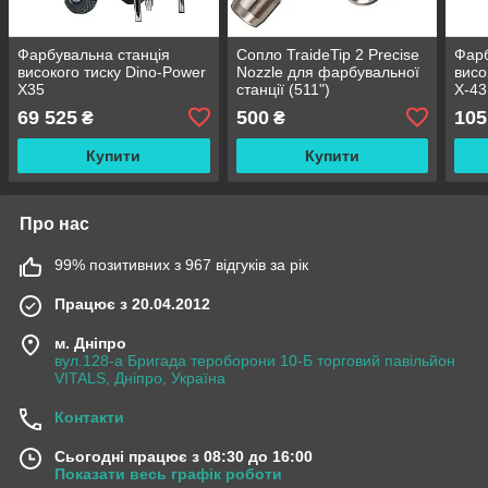
Фарбувальна станція
Сопло TraideTip 2 Precise
Фарб
високого тиску Dino-Power
Nozzle для фарбувальної
висо
X35
станції (511")
X-43
69 525
500
105
₴
₴
Купити
Купити
Про нас
99% позитивних з 967 відгуків за рік
Працює з 20.04.2012
м. Дніпро
вул.128-а Бригада тероборони 10-Б торговий павільйон
VITALS, Дніпро, Україна
Контакти
Сьогодні працює з 08:30 до 16:00
Показати весь графік роботи