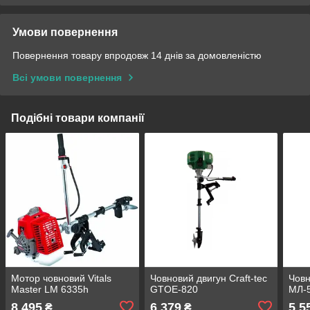
Умови повернення
Повернення товару впродовж 14 днів за домовленістю
Всі умови повернення
Подібні товари компанії
Мотор човновий Vitals
Човновий двигун Craft-tec
Човн
Master LM 6335h
GTOE-820
МЛ-
8 495
6 379
5 5
₴
₴