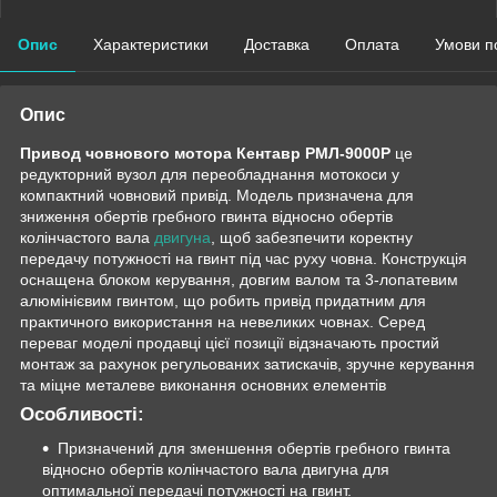
Опис
Характеристики
Доставка
Оплата
Умови п
Опис
Привод човнового мотора Кентавр РМЛ-9000Р
це
редукторний вузол для переобладнання мотокоси у
компактний човновий привід. Модель призначена для
зниження обертів гребного гвинта відносно обертів
колінчастого вала
двигуна
, щоб забезпечити коректну
передачу потужності на гвинт під час руху човна. Конструкція
оснащена блоком керування, довгим валом та 3-лопатевим
алюмінієвим гвинтом, що робить привід придатним для
практичного використання на невеликих човнах. Серед
переваг моделі продавці цієї позиції відзначають простий
монтаж за рахунок регульованих затискачів, зручне керування
та міцне металеве виконання основних елементів
Особливості:
Призначений для зменшення обертів гребного гвинта
відносно обертів колінчастого вала двигуна для
оптимальної передачі потужності на гвинт.