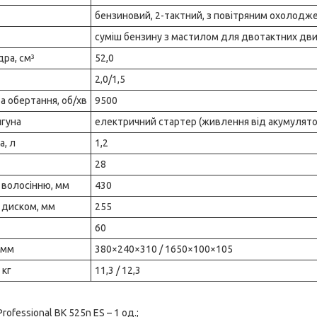
бензиновий, 2-тактний, з повітряним охолодж
суміш бензину з мастилом для двотактних двиг
дра, см³
52,0
2,0/1,5
а обертання, об/хв
9500
игуна
електричний стартер (живлення від акумулято
а, л
1,2
28
 волосінню, мм
430
 диском, мм
255
60
 мм
380×240×310 / 1650×100×105
 кг
11,3 / 12,3
rofessional BK 525n ES – 1 од.;