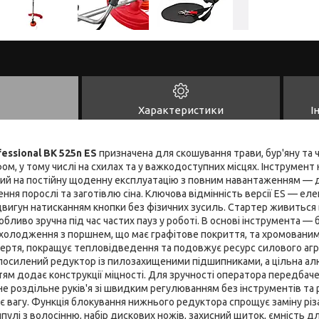
Характеристики
І
fessional BK 525n ES
призначена для скошування трави, бур'яну та ча
м, у тому числі на схилах та у важкодоступних місцях. Інструмен
аний на постійну щоденну експлуатацію з повним навантаженням — 
ння порослі та заготівлю сіна. Ключова відмінність версії ES — ел
двигун натисканням кнопки без фізичних зусиль. Стартер живиться
бливо зручна під час частих пауз у роботі. В основі інструмента 
холодження з поршнем, що має графітове покриття, та хромованим
ертя, покращує тепловідведення та подовжує ресурс силового агр
посилений редуктор із пилозахищеними підшипниками, а цільна алю
ям додає конструкції міцності. Для зручності оператора передбачен
е роздільне руків'я зі швидким регулюванням без інструментів та
є вагу. Функція блокування нижнього редуктора спрощує заміну різ
улі з волосінню, набір дискових ножів, захисний щиток, ємність дл