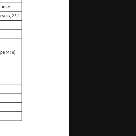
енням
унів, 25:1
ра М18)