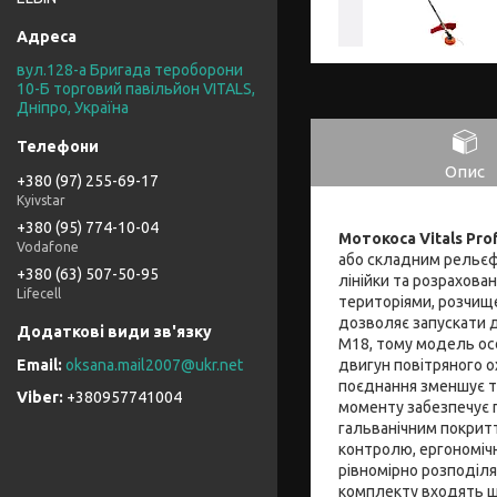
вул.128-а Бригада тероборони
10-Б торговий павільйон VITALS,
Дніпро, Україна
Опис
+380 (97) 255-69-17
Kyivstar
+380 (95) 774-10-04
Мотокоса Vitals Pro
Vodafone
або складним рельєфо
+380 (63) 507-50-95
лінійки та розрахов
Lifecell
територіями, розчище
дозволяє запускати 
М18, тому модель осо
двигун повітряного о
oksana.mail2007@ukr.net
поєднання зменшує т
+380957741004
моменту забезпечує 
гальванічним покритт
контролю, ергономічн
рівномірно розподіля
комплекту входять шп