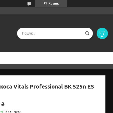
Кошик
оса Vitals Professional BK 525n ES
 ₴
ті
Код:
7699