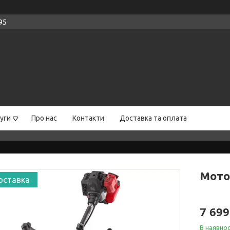
95
уги
Про нас
Контакти
Доставка та оплата
Моток
оставка
7 699
В наявнос