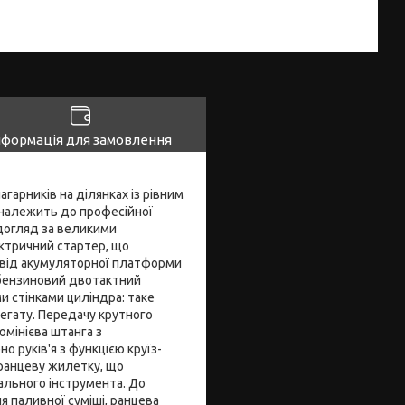
нформація для замовлення
гарників на ділянках із рівним
т належить до професійної
догляд за великими
ектричний стартер, що
 від акумуляторної платформи
— бензиновий двотактний
и стінками циліндра: таке
егату. Передачу крутного
мінієва штанга з
о руків'я з функцією круїз-
 ранцеву жилетку, що
ального інструмента. До
я паливної суміші, ранцева