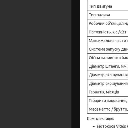
Тип двигуна
Тип палива
Робочий об'єм цилін
Потужність, к.с./кВт
Максимальна частот
Система запуску дв
Об'єм паливного бак
Діаметр штанги, мм
Діаметр скошування
Діаметр скошування
Гарантія, місяців
Габарити паковання,
Маса нетто / брутто,
Комплектація:
мотокоса Vitals P