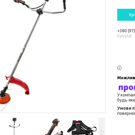
Ку
+380 (97
Kyivstar
У компан
будь-яки
повернен