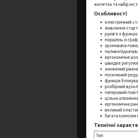
жилетка та набір інс
Особливості
електричний ста
живлення старт
руків'я з функц
поршень із гра
хромована повер
паливопідкачув
ергономічне роз
швидке регулюва
знижений рівень
посилений реду
функція блокува
розбірний вузо
паперовий пові
цільна алюмініє
ергономічна ран
великий пласти
багата комплект
Технічні характ
Тип