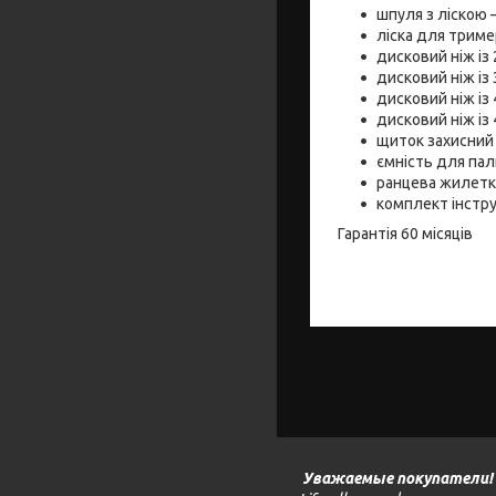
шпуля з ліскою –
ліска для тример
дисковий ніж із 
дисковий ніж із 
дисковий ніж із 
дисковий ніж із
щиток захисний 
ємність для пали
ранцева жилетка
комплект інструм
Гарантія 60 місяців
Уважаемые покупатели!