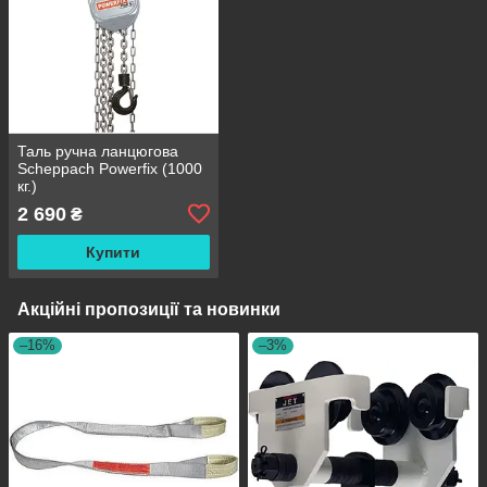
Таль ручна ланцюгова
Scheppach Powerfix (1000
кг.)
2 690
₴
Купити
Акційні пропозиції та новинки
–16%
–3%