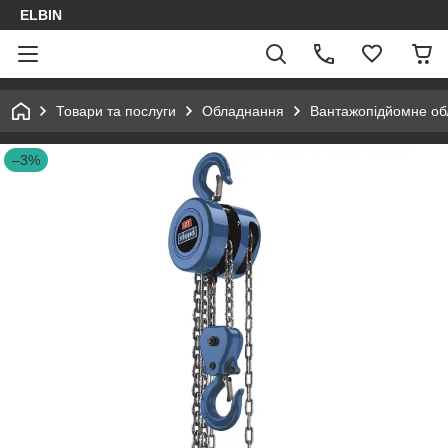
ELBIN
Товари та послуги
Обладнання
Вантажопідйомне о
–3%