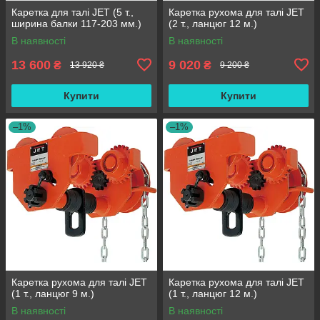
Каретка для талі JET (5 т.,
Каретка рухома для талі JET
ширина балки 117-203 мм.)
(2 т., ланцюг 12 м.)
В наявності
В наявності
13 600
9 020
₴
₴
13 920 ₴
9 200 ₴
Купити
Купити
–1%
–1%
Каретка рухома для талі JET
Каретка рухома для талі JET
(1 т., ланцюг 9 м.)
(1 т., ланцюг 12 м.)
В наявності
В наявності