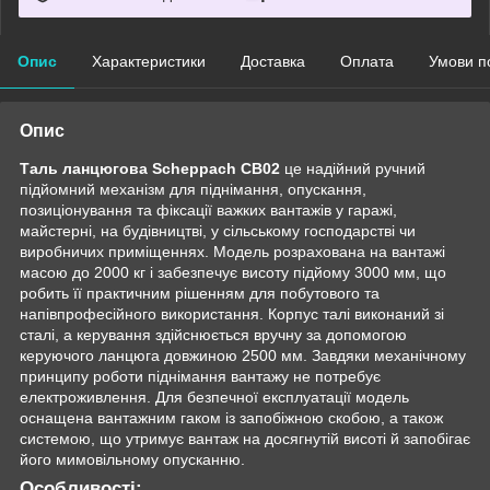
Опис
Характеристики
Доставка
Оплата
Умови п
Опис
Таль ланцюгова Scheppach CB02
це надійний ручний
підйомний механізм для піднімання, опускання,
позиціонування та фіксації важких вантажів у гаражі,
майстерні, на будівництві, у сільському господарстві чи
виробничих приміщеннях. Модель розрахована на вантажі
масою до 2000 кг і забезпечує висоту підйому 3000 мм, що
робить її практичним рішенням для побутового та
напівпрофесійного використання. Корпус талі виконаний зі
сталі, а керування здійснюється вручну за допомогою
керуючого ланцюга довжиною 2500 мм. Завдяки механічному
принципу роботи піднімання вантажу не потребує
електроживлення. Для безпечної експлуатації модель
оснащена вантажним гаком із запобіжною скобою, а також
системою, що утримує вантаж на досягнутій висоті й запобігає
його мимовільному опусканню.
Особливості: