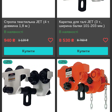
Стропа текстильна JET (4 т.
Каретка для талі JET (3 т.,
довжина 1,8 м.)
ширина балки 101-203 мм.)
В наявності
В наявності
940
8 530
₴
₴
1 120 ₴
8 760 ₴
Купити
Купити
–2%
–2%