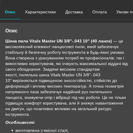
Опис
Характеристики
Доставка
Оплата
Умови п
Опис
Шина пила Vitals Master UN 3/8"-.043 10" (40 ланок)
— це
високоякісний елемент ланцюгової пили, який забезпечує
стабільну й безпечну роботу інструмента в будь-яких умовах.
Вона створена з урахуванням потреб як професіоналів, так і
вимогливих користувачів, які очікують максимальної віддачі від
свого обладнання. Завдяки високим стандартам
якості, пиляльна шина Vitals Master UN 3/8"-.043
10" вирізняється підвищеною зносостійкістю, стійкістю до
деформацій і впливу високих температур. А точна геометрія
напрямного паза забезпечує надійний рух пиляльного
ланцюга, знижуючи опір і вібрації під час роботи. Це не тільки
підвищує комфорт користувача, але й знижує навантаження
на двигун, що позитивно впливає на загальний ресурс
інструмента.
Особливості:
виготовлена з якісної сталі;