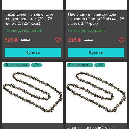
Набір шина + ланцюг для
Набір шина + ланцюг для
ланцюгової пили (20", 76
ланцюгової пили Vitals (4", 28
ланок, 0,325" крок)
ланки, 1/4"крок)
Готово до відправки
Готово до відправки
525
215
₴
₴
690 ₴
250 ₴
Купити
Купити
Топ продажів
–7%
Топ продажів
–1%
Ланцюг пиляльний Vitals