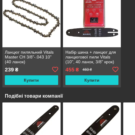
Ланцюг пиляльний Vitals
Набір шина + ланцюг для
Master СH 3/8"-.043 10"
ланцюгової пили Vitals
(40 ланок)
(10", 40 ланок, 3/8" крок)
239
455
₴
₴
460 ₴
Купити
Купити
Подібні товари компанії