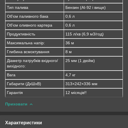
Тип палива
Бензин (АІ-92 і вище)
Об'єм паливного бака
0,6 л
Об'єм оливного картера
0,6 л
Продуктивність
115 л/хв (6,9 м3/год)
Максимальна напір:
36 м
Глибина всмоктування
8 м
Діаметр патрубків вхідного/
25 мм (1 дюйм)
вихідного:
Вага
4,7 кг
Габарити (ДхШхВ)
313×242×336 мм
Гарантія
12 місяців!!
Приховати
Характеристики