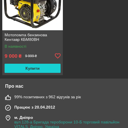
Мотопомпа бензинова
Кентавр КБМ80ВН
В наявності
9 000
₴
9 999 ₴
Купити
Про нас
99% позитивних з 962 відгуків за рік
Працює з 20.04.2012
м. Дніпро
вул.128-а Бригада тероборони 10-Б торговий павільйон
VITALS, Дніпро, Україна