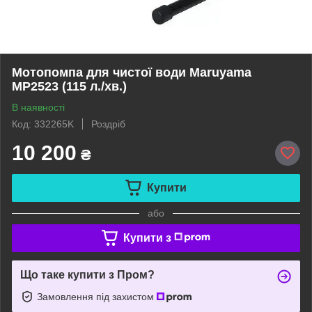
Мотопомпа для чистої води Maruyama
MP2523 (115 л./хв.)
В наявності
Код: 332265K
Роздріб
10 200
₴
Купити
або
Купити з
Що таке купити з Пром?
Замовлення під захистом