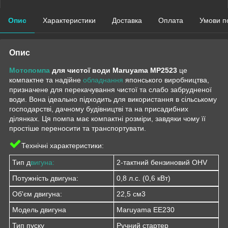
Опис
Характеристики
Доставка
Оплата
Умови п
Опис
Мотопомпа
для чистої води Maruyama MP2523
це
компактне та надійне
обладнання
японського виробництва,
призначене для перекачування чистої та слабо забрудненої
води. Вона ідеально підходить для використання в сільському
господарстві, дачному будівництві та на присадибних
ділянках. Ця помпа має компактні розміри, завдяки чому її
простіше переносити та транспортувати.
Технічні характеристики:
Тип д
вигуна:
2-тактний бензиновий OHV
Потужність двигуна:
0,8 л.с. (0,6 кВт)
Об'єм двигуна:
22,5 см3
Модель двигуна
Maruyama EE230
Тип пуску
Ручний стартер