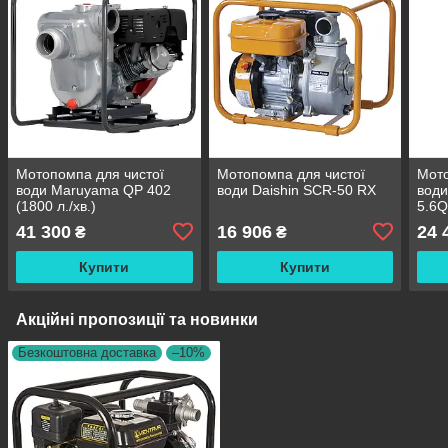
Мотопомпа для чистої
Мотопомпа для чистої
Мото
води Maruyama QP 402
води Daishin SCR-50 RX
вод
(1800 л./хв.)
5.6Q
41 300
16 906
24 
₴
₴
Купити
Купити
Акційні пропозиції та новинки
Безкоштовна доставка
–10%