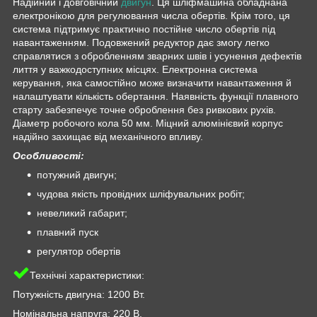
Надійний і довговічний
двигун
. Ця шліфмашина обладнана
електронікою для регулювання числа обертів. Крім того, ця
система підтримує практично постійне число обертів під
навантаженням. Подовжений редуктор дає змогу легко
справлятися з обробленням зварних швів і усунення дефектів
лиття у важкодоступних місцях. Електронна система
керування, яка самостійно може визначити навантаження й
налаштувати кількість обертання. Наявність функції плавного
старту забезпечує точне оброблення без ривкових рухів.
Діаметр робочого кола 50 мм. Міцний алюмінієвий корпус
надійно захищає від механічного впливу.
Особливості:
потужний двигун;
чудова якість провідних шліфувальних робіт;
невеликий габарит;
плавний пуск
регулятор обертів
Технічні характеристики:
Потужність двигуна: 1200 Вт.
Номінальна напруга: 220 В.