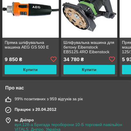
Пряма шліфувальна
Шліфувальна машина для
Пря
машина AEG GS 500 E
бетону Eibenstock
маши
EBS125.4RO Eibenstock
125/
(без диска)
9 850
34 780
5 9
₴
₴
Купити
Купити
Про нас
99% позитивних з 959 відгуків за рік
Працює з 20.04.2012
м. Дніпро
вул.128-а Бригада тероборони 10-Б торговий павільйон
VITALS, Дніпро, Україна