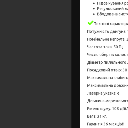
Підсвічування р
Регульований л
Вбудована сист
Технічні характер
Потужність двигуна: 
Номінальна напруга: 2
Частота тока: 50 Гц.
Число обертів холост
Діаметр пиляльного д
Посадковий отвір: 30
Максимальна глибина
Максимальна довжина
Лазерна указка: є
Довжина мережевого 
Рівень шуму: 108 дБ(
Вага: 31 кг.
Гарантія 36 місяців!!