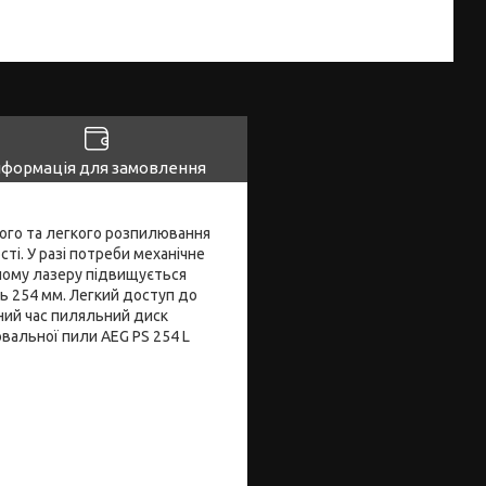
нформація для замовлення
ого та легкого розпилювання
сті. У разі потреби механічне
аному лазеру підвищується
ь 254 мм. Легкий доступ до
дний час пиляльний диск
вальної пили AEG PS 254 L