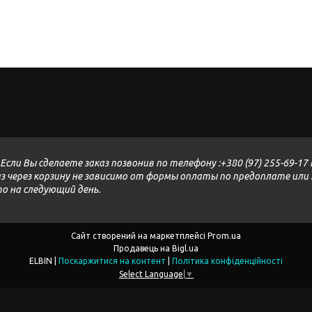
Если Вы сделаете заказ позвонив по телефону :+380 (97) 255-69-17 K
аказ через корзину не зависимо от формы оплаты по предоплате ил
 то на следующий день.
Сайт створений на маркетплейсі
Prom.ua
Продавець на Bigl.ua
ELBIN |
Поскаржитися на контент
|
Політика конфіденційності
Select Language
▼