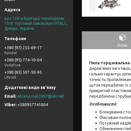
вул.128-а Бригада тероборони
10-Б торговий павільйон VITALS,
Дніпро, Україна
Опис
+380 (97) 255-69-17
Kyivstar
+380 (95) 774-10-04
Пила торцювальна 
Vodafone
дерев'яних заготівок,
+380 (63) 507-50-95
гальмо гарантує зуп
Lifecell
точність пропилюванн
щіток передбачає їх 
прикритий пластиков
передбачена струбцин
oksana.mail2007@ukr.net
Особливості:
+380957741004
Блокування стол
Фіксовані положен
Потужний надій
Обмеження глиб