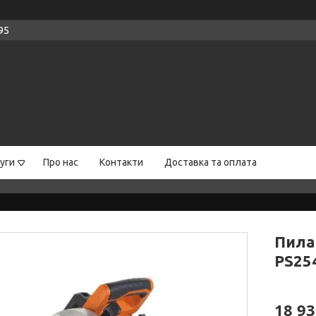
95
уги
Про нас
Контакти
Доставка та оплата
Пила
PS25
18 93