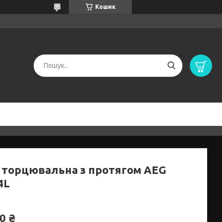
Кошик
 торцювальна з протягом AEG
4L
0 ₴