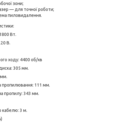
обочої зони;
азер — для точної роботи;
ема пиловидалення.
истики:
1800 Вт.
20 В.
ого ходу: 4400 об/хв
иска: 305 мм.
 мм.
 пропилювання: 111 мм.
 пропилу: 343 мм.
кабелю: 3 м.
А)