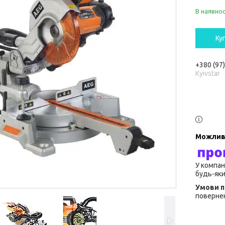
В наявнос
Ку
+380 (97
Kyivstar
У компан
будь-яки
повернен