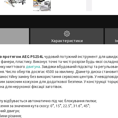
Характеристики
І
з протягом AEG PS254L
чудовий потужний інструмент для швидк
 фанери, пластику. Виконує точні та чисті розрізи будь-якої складно
инку миттєвого
двигуна
. Завдяки вбудованій підсвітці та регульов
я. Число обертів досягає 4500 за хвилину. Діаметр диска становит
самостійну заміну без використання сервісних центрів. У невідпові
им захисним кожухом для додаткової безпеки. У конструкції торцю
а для нерухомої фіксації заготівок.
у відбувається автоматично під час блокування пилки;
ня за значення кута скосу: 0°, 15°, 22.5°, 31.6°, 45°;
ний двигун;
ини різання;