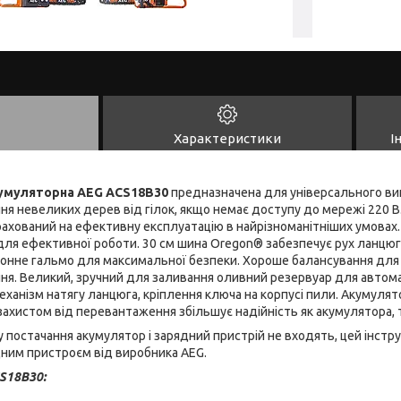
Характеристики
І
умуляторна AEG ACS18B30
предназначена для універсального ви
ня невеликих дерев від гілок, якщо немає доступу до мережі 220 
рахований на ефективну експлуатацію в найрізноманітніших умовах.
ля ефективної роботи. 30 см шина Oregon® забезпечує рух ланцюга
тронне гальмо для максимальної безпеки. Хороше балансування для
ння. Великий, зручний для заливання оливний резервуар для авто
ханізм натягу ланцюга, кріплення ключа на корпусі пили. Акумулят
ахистом від перевантаження збільшує надійність як акумулятора, т
у постачання акумулятор і зарядний пристрій не входять, цей інстр
дним пристроєм від виробника AEG.
S18B30: