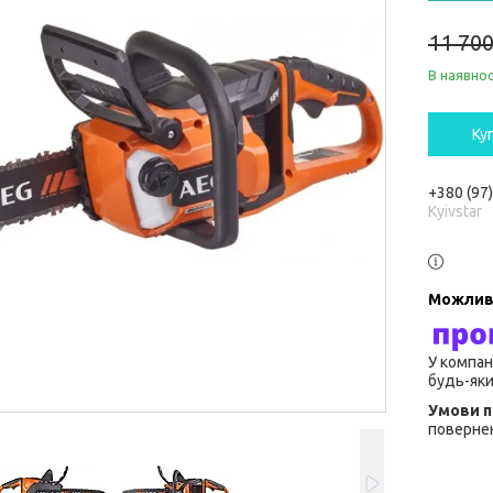
11 700
В наявнос
Ку
+380 (97
Kyivstar
У компан
будь-яки
повернен