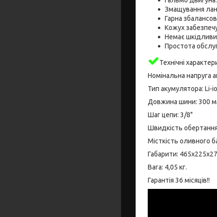
Змащування лан
Гарна збалансов
Кожух забезпечу
Немає шкідливих
Простота обслу
Технічні характер
Номінальна напруга а
Тип акумулятора: Li-i
Довжина шини: 300 м
Шаг цепи: 3/8"
Швидкість обертання 
Місткість оливного ба
Габарити: 465х225х27
Вага: 4,05 кг.
Гарантія 36 місяців!!