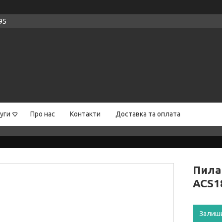
95
уги
Про нас
Контакти
Доставка та оплата
Пила
ACS1
Залиш