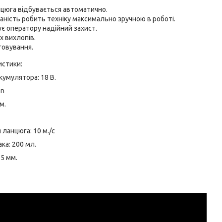
цюга відбувається автоматично.
аність робить техніку максимально зручною в роботі.
є оператору надійний захист.
 вихлопів.
говування.
истики:
кумулятора: 18 В.
on
м.
ланцюга: 10 м./с
ка: 200 мл.
5 мм.