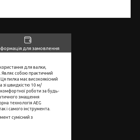
нформація для замовлення
користання для валки,
В. Являє собою практичний
 Ця пилка має високоякісний
 зі швидкістю 10 м/
 комфортної роботи за будь-
матичного змащення
орна технологія AEG
ак і самого інструмента.
умент сумісний з