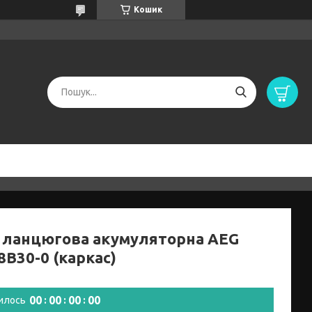
Кошик
 ланцюгова акумуляторна AEG
8B30-0 (каркас)
0
0
0
0
0
0
0
0
илось