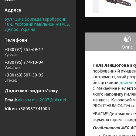
вул.128-а Бригада тероборони
10-Б торговий павільйон VITALS,
Дніпро, Україна
Опис
+380 (97) 255-69-17
Kyivstar
+380 (95) 774-10-04
Пила ланцюгова ак
Vodafone
порізування й очищен
+380 (63) 507-50-95
інструмент, який роз
Lifecell
безщітковий
двигун
д
с. Механічне й елек
якого напрямку пиля
ланцюга. Ключовий ме
oksana.mail2007@ukr.net
PROLITHIUMIONTM із з
+380957741004
УВАГА!!! До комплект
акумулятором і заря
Особливості AEG AC
Гальмо двигуна.