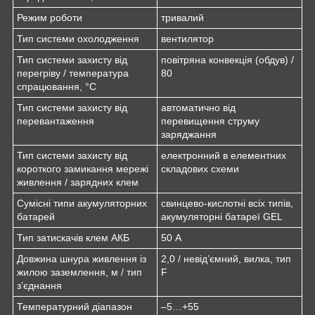
Режим роботи
тривалий
Тип системи охолодження
вентилятор
Тип системи захисту від
повітряна конвекція (обдув) /
перегріву / температура
80
спрацювання, °C
Тип системи захисту від
автоматично від
перевантаження
перевищення струму
заряджання
Тип системи захисту від
електронний в елементних
короткого замикання мережі
складових схеми
живлення / зарядних клем
Сумісні типи акумуляторних
свинцево-кислотні всіх типів,
батарей
акумуляторні батареї GEL
Тип затискачів клем АКБ
50 А
Довжина шнура живлення із
2,0 / невід’ємний, вилка, тип
жилою заземлення, м / тип
F
з’єднання
Температурний діапазон
–5…+55