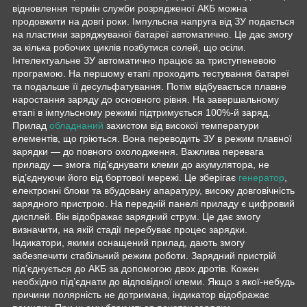
відновлення термін служби розрядженої АКБ можна
продовжити на довгі роки. Імпульсна напруга від ЗУ подається
на пластини заряджуваної батареї автоматично. Це дає змогу
за кілька робочих циклів позбутися солей, що осіли.
Інтелектуальне ЗУ автоматично працює за триступеневою
програмою. На першому етапі проходить тестування батареї
та подальше її десульфатування. Потім відбувається плавне
наростання заряду до основного рівня. На завершальному
етапі в імпульсному режимі підтримується 100%-й заряд.
Прилад
обладнаний
захистом від високої температури
елементів, що гріються. Вона переводить ЗУ в режим плавної
зарядки — до повного охолодження. Важлива перевага
приладу — змога під’єднувати клеми до акумулятора, не
від’єднуючи його від бортової мережі. Це зберігає
генератор
,
електронні блоки та вбудовану апаратуру, високу довговічність
зарядного пристрою. На передній панелі приладу є цифровий
дисплей. Він відображає зарядний струм. Це дає змогу
визначити, на якій стадії перебуває процес зарядки.
Індикатори, якими оснащений прилад, дають змогу
забезпечити стабільний режим роботи. Зарядний пристрій
під’єднується до АКБ за допомогою двох дротів. Кожен
необхідно під’єднати до відповідної клеми. Якщо з якої-небудь
причини полярність не дотримана, індикатор відображає