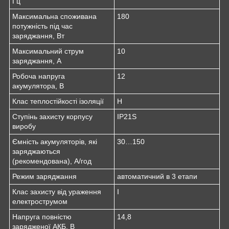
Гц
Максимальна споживана
180
потужність під час
заряджання, Вт
Максимальний струм
10
заряджання, А
Робоча напруга
12
акумулятора, В
Клас теплостійкості ізоляції
Н
Ступінь захисту корпусу
IP21S
виробу
Ємність акумуляторів, які
30…150
заряджаються
(рекомендована), А/год
Режим заряджання
автоматичний в 3 етапи
Клас захисту від ураження
І
електрострумом
Напруга повністю
14,8
зарядженої АКБ, В