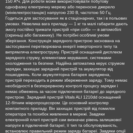
150 А*ч. Для роботи може використовувати побутову
однофазну електричну мережу або переносне джерело
(мініелектростанцію) напругою 230 В, частотою 50 Гц.
Годиться для застосування як в стаціонарних, так і в польових
умовах. Невелика вага приладу — 1 кг та малі габарити дають
змогу постійно тримати пристрій «при собі» — в автомобілі
(скриньці або багажнику). Не потрібні особливі умови
зберігання. Конструкція зарядного пристрою заснована на
застосуванні перетворювача енергії інверторного типу та
випрямляча електроструму. Пристрій оснащений дисплеєм
зарядного струму, елементами керування, системами
охолодження та безпеки. Надійна автоматика керує струмом
зарядки, захищає зарядний пристрій та акумулятор від
пошкоджень. Коли акумуляторна батарея заряджена,
пристрій переходить в режим збереження заряду. Тому немає
необхідності в безперервному контролі процесу зарядки і
немає обмежень за часом підключення батареї до зарядного
пристрою. Зарядний пристрій Vitals ALI 1210dd оснащений
12-бітним мікропроцесором. Це основний контролер
компактного приладу. Він захищає пристрій від помилок
оператора та похибок живлення в мережі. Завдяки
електронній платі пристрій сам визначає рівень залишкової
напруги в підключеній батареї, її тип та обслуговуваність,
встановлює правильний режим заряду батареї. Завдяки опції