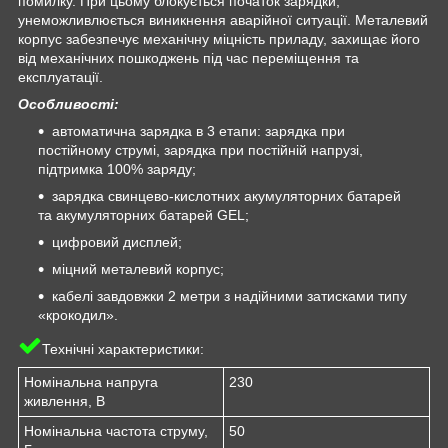
помилку. При цьому блокується початок зарядки,
унеможливлюється виникнення аварійної ситуації. Металевий
корпус забезпечує механічну міцність приладу, захищає його
від механічних пошкоджень під час переміщення та
експлуатації.
Особливості:
автоматична зарядка в 3 етапи: зарядка при
постійному струмі, зарядка при постійній напрузі,
підтримка 100% заряду;
зарядка свинцево-кислотних акумуляторних батарей
та акумуляторних батарей GEL;
цифровий дисплей;
міцний металевий корпус;
кабелі завдовжки 2 метри з надійними затисками типу
«крокодил».
Технічні характеристики:
Номінальна напруга
230
живлення, В
Номінальна частота струму,
50