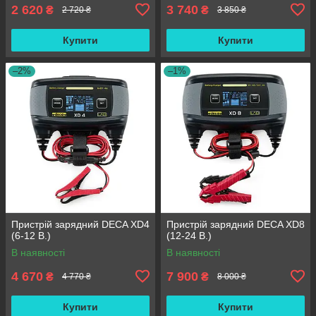
2 620
3 740
₴
₴
2 720 ₴
3 850 ₴
Купити
Купити
–2%
–1%
Пристрій зарядний DECA XD4
Пристрій зарядний DECA XD8
(6-12 В.)
(12-24 В.)
В наявності
В наявності
4 670
7 900
₴
₴
4 770 ₴
8 000 ₴
Купити
Купити