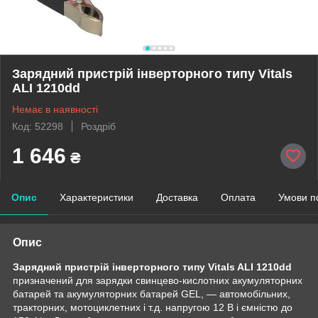
Зарядний пристрій інверторного типу Vitals
ALI 1210dd
Немає в наявності
Код: 52298
Роздріб
1 646
₴
Опис
Характеристики
Доставка
Оплата
Умови п
Опис
Зарядний пристрій інверторного типу Vitals ALI 1210dd
призначений для зарядки свинцево-кислотних акумуляторних
батарей та акумуляторних батарей GEL, — автомобільних,
тракторних, мотоциклетних і т.д. напругою 12 В і ємністю до