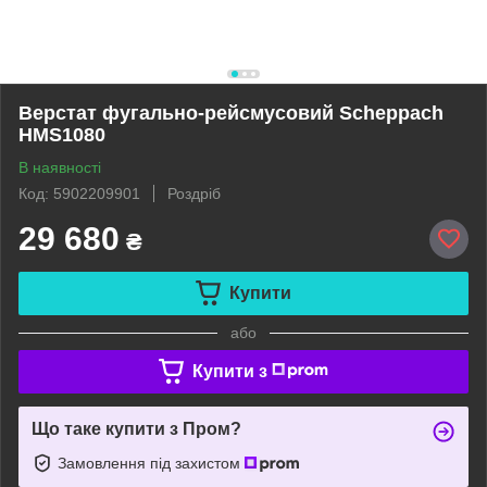
Верстат фугально-рейсмусовий Scheppach
HMS1080
В наявності
Код: 5902209901
Роздріб
29 680
₴
Купити
або
Купити з
Що таке купити з Пром?
Замовлення під захистом