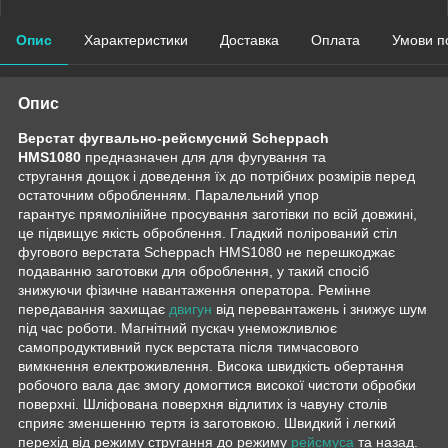
Опис
Характеристики
Доставка
Оплата
Умови п
Опис
Верстат фугвально-рейсмусний Scheppach
HMS1080
предназначен для для фугування та
стругання дощок і доведення їх до потрібних розмірів перед
остаточним обробленням. Паралельний упор
гарантує прямолінійне просування заготівки по всій довжині,
це підвищує якість оброблення. Гладкий полірований стіл
фугового верстата Scheppach HMS1080 не перешкоджає
подаванню заготовки для оброблення, у такий спосіб
знижуючи фізичне навантаження оператора. Ремінне
передавання захищає
двигун
від перевантажень і знижує шум
під час роботи. Магнітний пускач унеможливлює
самопродуктивний пуск верстата після тимчасового
вимкнення електроживлення. Висока швидкість обертання
робочого вала дає змогу домогтися високої чистоти обробки
поверхні. Шліфована поверхня відлитих із чавуну столів
сприяє зменшенню тертя із заготовкою. Швидкий і легкий
перехід від режиму стругання до режиму
рейсмуса
та назад.