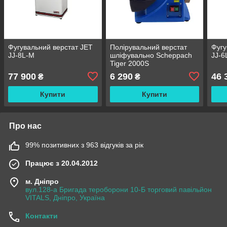
Фугувальний верстат JET
Полірувальний верстат
Фугу
JJ-8L-M
шліфувально Scheppach
JJ-6
Tiger 2000S
77 900
6 290
46 
₴
₴
Купити
Купити
Про нас
99% позитивних з 963 відгуків за рік
Працює з 20.04.2012
м. Дніпро
вул.128-а Бригада тероборони 10-Б торговий павільйон
VITALS, Дніпро, Україна
Контакти