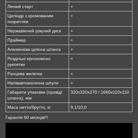
Легкий старт
+
Циліндр з хромованим
+
покриттям
Нержавіючий ріжучий диск
+
Праймер
+
Алюмінієва цілісна штанга
+
Роздільні ергономічні
+
рукоятки
Ранцева жилетка
+
Напівавтоматична шпуля
+
Габарити упаковки (привід/
320х320х270 / 1660х110х110
штанга), мм
Маса нетто/брутто, кг
9,1/10,0
Гарантія 60 місяців!!!