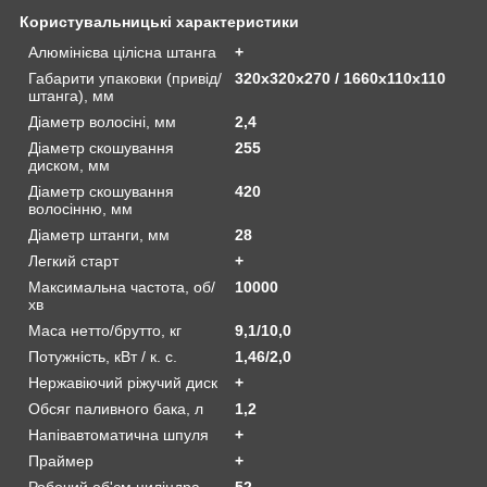
Користувальницькі характеристики
Алюмінієва цілісна штанга
+
Габарити упаковки (привід/
320х320х270 / 1660х110х110
штанга), мм
Діаметр волосіні, мм
2,4
Діаметр скошування
255
диском, мм
Діаметр скошування
420
волосінню, мм
Діаметр штанги, мм
28
Легкий старт
+
Максимальна частота, об/
10000
хв
Маса нетто/брутто, кг
9,1/10,0
Потужність, кВт / к. с.
1,46/2,0
Нержавіючий ріжучий диск
+
Обсяг паливного бака, л
1,2
Напівавтоматична шпуля
+
Праймер
+
Робочий об'єм циліндра,
52