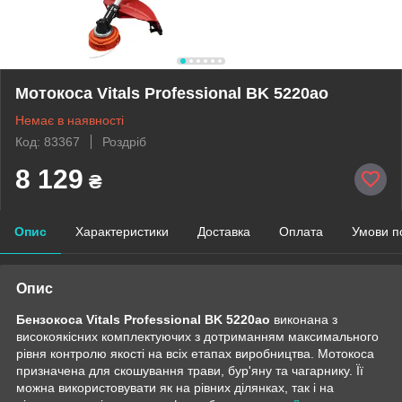
Мотокоса Vitals Professional BK 5220ao
Немає в наявності
Код: 83367
Роздріб
8 129
₴
Опис
Характеристики
Доставка
Оплата
Умови п
Опис
Бензокоса Vitals Professional BK 5220ao
виконана з
високоякісних комплектуючих з дотриманням максимального
рівня контролю якості на всіх етапах виробництва. Мотокоса
призначена для скошування трави, бур'яну та чагарнику. Її
можна використовувати як на рівних ділянках, так і на