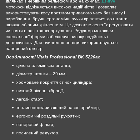
ділянках з нерівним рельєфом або на схилах.
Двигун
мотокоси відрізняється високою надійністю і дозволяє
використовувати косу протягом тривалого часу без зносу і
вироблення. Зручні ергономічні ручки кріпляться до штанги
швидко-збірним кріпленням. Це дозволяє легко їх регулювати
чи зняти в разі транспортування. Редуктор мотокоси
спеціальної форми забезпечує високу надійність і
довговічність. Для очищення повітря використовується
паперовий фільтр.
Особливості Vitals Professional BK 5220ao
цілісна алюмінієва штанга;
діаметр штанги – 29 мм;
хромоване покриття стінок циліндра;
низький рівень вібрації;
легкий старт;
топливоподкачивающий насос праймер;
ергономічні роздільні рукоятки;
паперовий фільтр;
посилений редуктор.