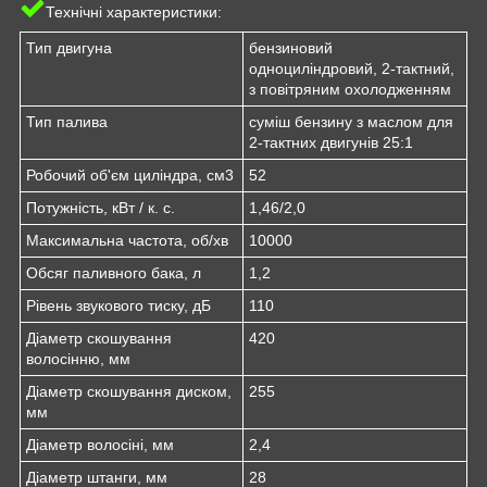
Технічні характеристики:
Тип двигуна
бензиновий
одноциліндровий, 2-тактний,
з повітряним охолодженням
Тип палива
суміш бензину з маслом для
2-тактних двигунів 25:1
Робочий об'єм циліндра, см3
52
Потужність, кВт / к. с.
1,46/2,0
Максимальна частота, об/хв
10000
Обсяг паливного бака, л
1,2
Рівень звукового тиску, дБ
110
Діаметр скошування
420
волосінню, мм
Діаметр скошування диском,
255
мм
Діаметр волосіні, мм
2,4
Діаметр штанги, мм
28