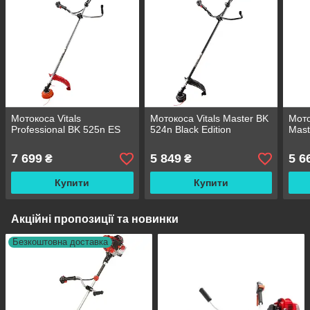
Мотокоса Vitals
Мотокоса Vitals Master BK
Мото
Professional BK 525n ES
524n Black Edition
Mast
7 699
5 849
5 6
₴
₴
Купити
Купити
Акційні пропозиції та новинки
Безкоштовна доставка