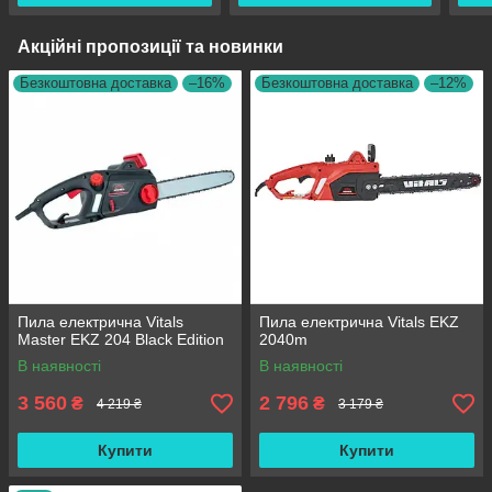
Акційні пропозиції та новинки
Безкоштовна доставка
–16%
Безкоштовна доставка
–12%
Пила електрична Vitals
Пила електрична Vitals EKZ
Master EKZ 204 Black Edition
2040m
В наявності
В наявності
3 560
2 796
₴
₴
4 219 ₴
3 179 ₴
Купити
Купити