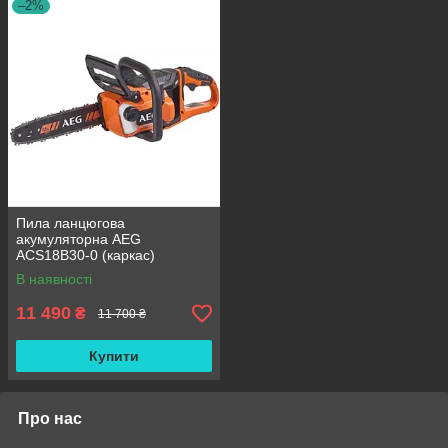
–2%
Пила ланцюгова
акумуляторна AEG
ACS18B30-0 (каркас)
В наявності
11 490
₴
11 700 ₴
Купити
Про нас