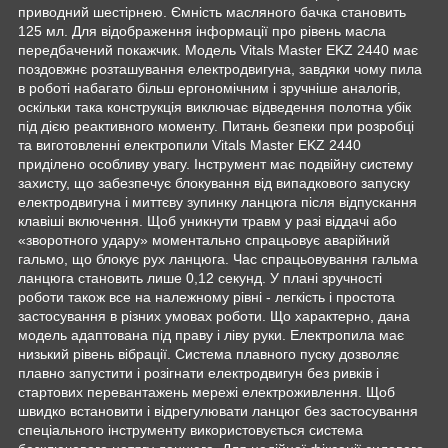
приводний шестірнею. Ємність масляного бачка становить
125 мл. Для відображення інформації про рівень масла
передбачений покажчик. Модель Vitals Master EKZ 2440 має
поздовжнє розташування електродвигуна, завдяки чому пила
в роботі набагато більш ергономічним і зручніше аналогів,
оскільки така конструкція виключає відведення полотна убік
під дією реактивного моменту. Питань безпеки при розробці
та виготовленні електропили Vitals Master EKZ 2440
приділено особливу увагу. Інструмент має подвійну систему
захисту, що забезпечує блокування від випадкового запуску
електродвигуна і миттєву зупинку ланцюга після відпускання
клавіші включення. Щоб уникнути травм у разі віддачі або
«зворотного удару» моментально спрацьовує аварійний
гальмо, що блокує рух ланцюга. Час спрацьовування гальма
ланцюга становить лише 0,12 секунд. У плані зручності
роботи також все на належному рівні - легкість і простота
застосування в різних умовах роботи. Що характерно, дана
модель адаптована під праву і ліву руки. Електропила має
низький рівень вібрації. Система плавного пуску дозволяє
плавно запустити і розігнати електродвигун без ривків і
стартових перевантажень мережі електроживлення. Щоб
швидко встановити і відрегулювати ланцюг без застосування
спеціального інструменту використовується система