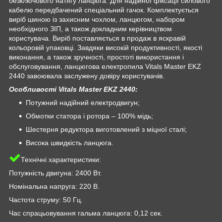
безключового натягу ланцюга. Для надійної фіксації силового
кабелю передбачений спеціальний гачок. Комплектується
виріб шиною із захисним чохлом, ланцюгом, набором
необхідного ЗІП, а також докладним керівництвом
користувача. Виріб поставляється в продаж в яскравій
кольоровій упаковці. Завдяки високій продуктивності, якості
виконання, а також зручності, простоті використання і
обслуговування, ланцюгова електропила Vitals Master EKZ
2440 завоювала заслужену довіру користувачів.
Особливості Vitals Master EKZ 2440:
Потужний надійний електродвигун;
Обмотки статора і ротора – 100% мідь;
Шестерня редуктора виготовлений з міцної сталі;
Висока швидкість ланцюга.
Технічні характеристики:
Потужність двигуна: 2400 Вт.
Номінальна напруга: 220 В.
Частота струму: 50 Гц.
Час спрацьовування гальма ланцюга: 0,12 сек.