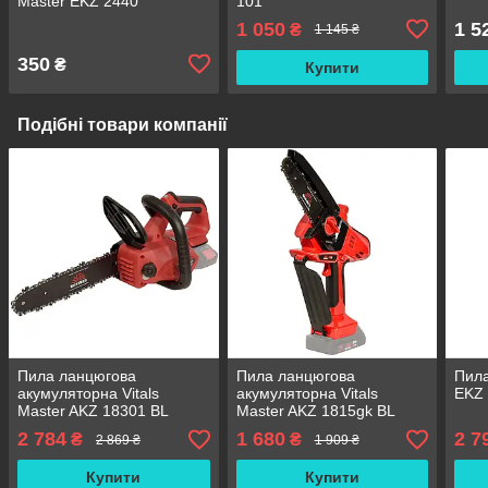
Master EKZ 2440
101
1 050
1 5
₴
1 145 ₴
350
₴
Купити
Подібні товари компанії
Пила ланцюгова
Пила ланцюгова
Пила
акумуляторна Vitals
акумуляторна Vitals
EKZ
Master AKZ 18301 BL
Master AKZ 1815gk BL
SmartLine+ (каркас)
Premium (каркас)
2 784
1 680
2 7
₴
₴
2 869 ₴
1 909 ₴
Купити
Купити