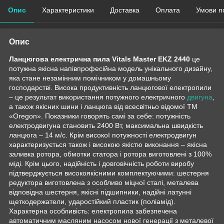
Опис
Характеристики
Доставка
Оплата
Умови п
Опис
Ланцюгова електрична пила Vitals Master EKZ 2440
це
потужна якісна напівпрофесійна модель унікального дизайну,
яка стане незамінним помічником у домашньому
господарстві. Висока продуктивність ланцюгової електропили
– це результат використання потужного електричного
двигуна
,
а також якісних шини і ланцюга від всесвітньо відомої ТМ
«Oregon». Показники говорять самі за себе: потужність
електродвигуна становить 2400 Вт, максимальна швидкість
ланцюга – 14 м/с. Крім високої потужності електродвигун
характеризується також і високою якістю виконання – якісна
заливка ротора, обмотки статора і ротора виготовлені з 100%
міді. Крім цього, надійність і довговічність роботи виробу
підтверджується високоякісними комплектуючими: шестерня
редуктора виготовлена з особливо міцної сталі, металева
відповідна шестерня, якісні підшипники, надійні латунні
щеткодержатели, ударостійкий пластик (поліамід).
Характерна особливість: електропила забезпечена
автоматичним масляним насосом нової генерації з металевої