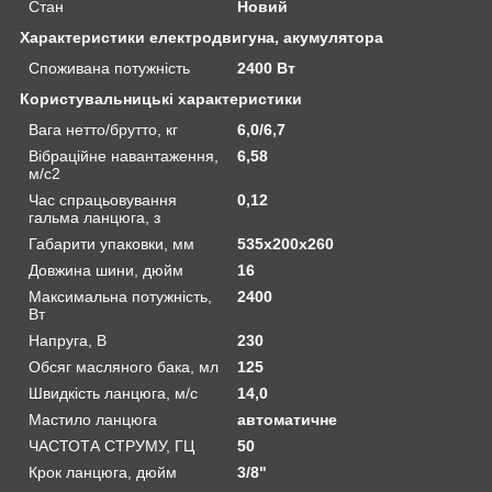
Стан
Новий
Характеристики електродвигуна, акумулятора
Споживана потужність
2400 Вт
Користувальницькі характеристики
Вага нетто/брутто, кг
6,0/6,7
Вібраційне навантаження,
6,58
м/c2
Час спрацьовування
0,12
гальма ланцюга, з
Габарити упаковки, мм
535х200х260
Довжина шини, дюйм
16
Максимальна потужність,
2400
Вт
Напруга, В
230
Обсяг масляного бака, мл
125
Швидкість ланцюга, м/с
14,0
Мастило ланцюга
автоматичне
ЧАСТОТА СТРУМУ, ГЦ
50
Крок ланцюга, дюйм
3/8"