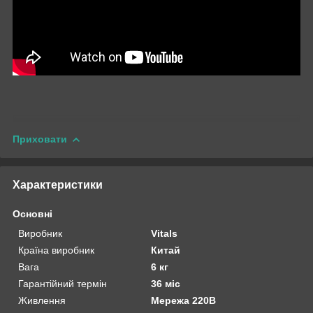
Приховати
Характеристики
Основні
Виробник
Vitals
Країна виробник
Китай
Вага
6 кг
Гарантійний термін
36 міс
Живлення
Мережа 220В