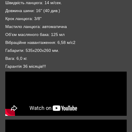
Швидкість ланцюга: 14 м/сек.
Довжина шини: 16" (40 див.)
Крок ланцюга: 3/8"
Мастило ланцюга: автоматична
Об'єм масляного бака: 125 мл
Вібраційне навантаження: 6,58 м/с2
Габарити: 535х200х260 мм.
Вага: 6,0 кг.
Гарантія 36 місяців!!!