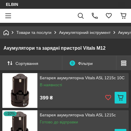
ELBIN
Товари та послуги
Акумуляторний інструмент
Акумул
Акумулятори та зарядні пристрої Vitals M12
Сортування
0
Фільтри
Батарея акумуляторна Vitals ASL 1215c 10C
В наявності
399
₴
–10%
Батарея акумуляторна Vitals ASL 1215c
Готово до відправки