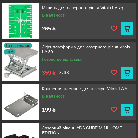
Мішень для лазерного рівня Vitals LA 7g
В наявності
265
₴
Топ продажів
Ліфт-платформа для лазерного рівня Vitals
–5%
LA 39
Готово до відправки
359
₴
376 ₴
Кріплення настінне для нівіліра Vitals LA 5
В наявності
199
₴
Лазерний рівень ADA CUBE MINI HOME
EDITION