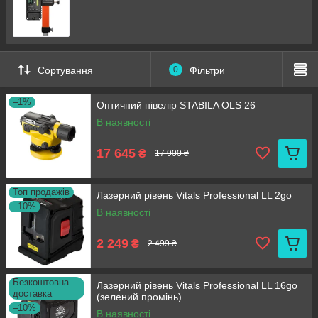
Сортування
0
Фільтри
–1%
Оптичний нівелір STABILA OLS 26
В наявності
17 645
₴
17 900 ₴
Топ продажів
Лазерний рівень Vitals Professional LL 2go
–10%
В наявності
2 249
₴
2 499 ₴
Безкоштовна
Лазерний рівень Vitals Professional LL 16go
доставка
(зелений промінь)
–10%
В наявності