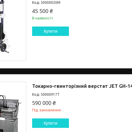
50000020M
45 500 ₴
В наявності
Купити
Токарно-гвинторізний верстат JET GH-1
50000917T
590 000 ₴
Під замовлення
Купити