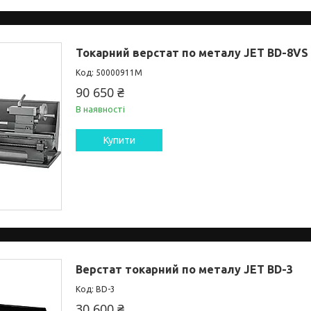
Токарний верстат по металу JET BD-8VS
50000911M
90 650 ₴
В наявності
Купити
Верстат токарний по металу JET BD-3
BD-3
30 600 ₴