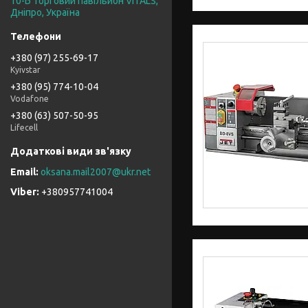
10-Б торговий павільйон VITALS,
Дніпро, Україна
+380 (97) 255-69-17
Kyivstar
+380 (95) 774-10-04
Vodafone
+380 (63) 507-50-95
Lifecell
oksana.mail2007@ukr.net
+380957741004