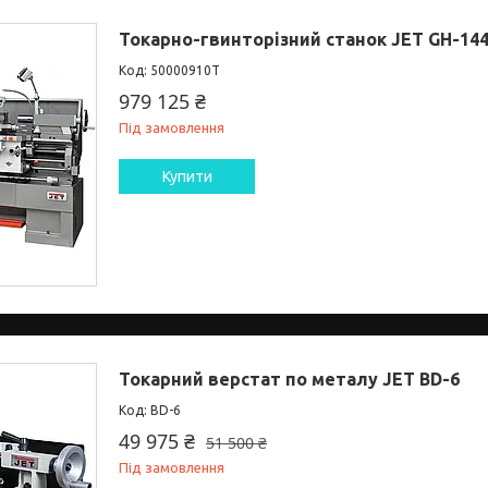
Токарно-гвинторізний станок JET GH-1
50000910T
979 125 ₴
Під замовлення
Купити
Токарний верстат по металу JET BD-6
BD-6
49 975 ₴
51 500 ₴
Під замовлення