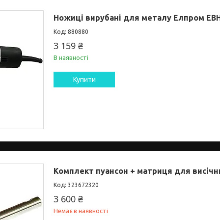
Ножиці вирубані для металу Елпром ЕВН
880880
3 159 ₴
В наявності
Купити
Комплект пуансон + матриця для висічн
323672320
3 600 ₴
Немає в наявності