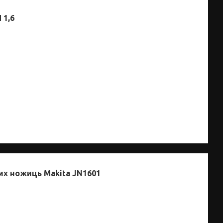
 1,6
их ножиць Makita JN1601