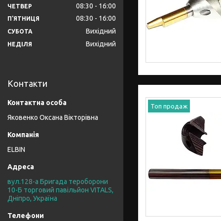
08:30
16:00
ЧЕТВЕР
08:30
16:00
ПʼЯТНИЦЯ
Вихідний
СУБОТА
Вихідний
НЕДІЛЯ
Контакти
Топ продаж
Яковенко Оксана Вікторівна
ELBIN
вул.128-а Бригада тероборони
10-Б торговий павільйон VITALS,
Дніпро, Україна