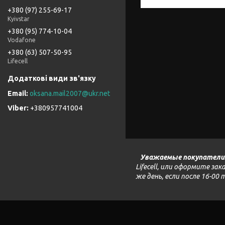
+380 (97) 255-69-17
Kyivstar
+380 (95) 774-10-04
Vodafone
+380 (63) 507-50-95
Lifecell
oksana.mail2007@ukr.net
+380957741004
Уважаемые покупатели
Lifecell, или оформите з
же день, если после 16-00