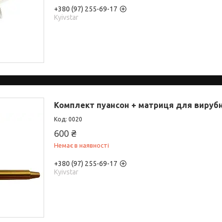
+380 (97) 255-69-17
Kyivstar
Комплект пуансон + матриця для вируб
0020
600 ₴
Немає в наявності
+380 (97) 255-69-17
Kyivstar