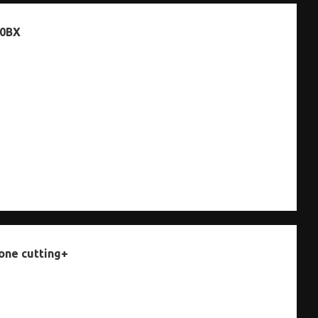
20BX
one cutting+