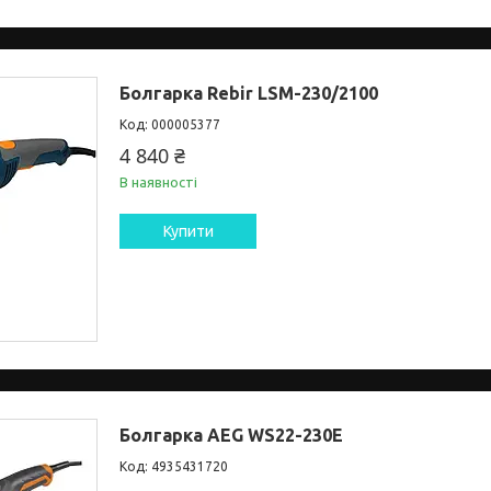
Болгарка Rebir LSM-230/2100
000005377
4 840 ₴
В наявності
Купити
Болгарка AEG WS22-230Е
4935431720