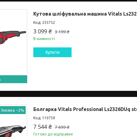
Кутова шліфувальна машина Vitals Ls23
255752
3 099 ₴
3 199 ₴
В наявності
Купити
ь
Болгарка Vitals Professional Ls2326DUq st
а
–2%
110759
7 544 ₴
7 699 ₴
Готово до відправки