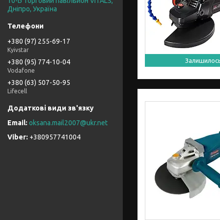
10-Б торговий павільйон VITALS,
Дніпро, Україна
+380 (97) 255-69-17
Kyivstar
Залишилос
+380 (95) 774-10-04
Vodafone
+380 (63) 507-50-95
Lifecell
oksana.mail2007@ukr.net
+380957741004