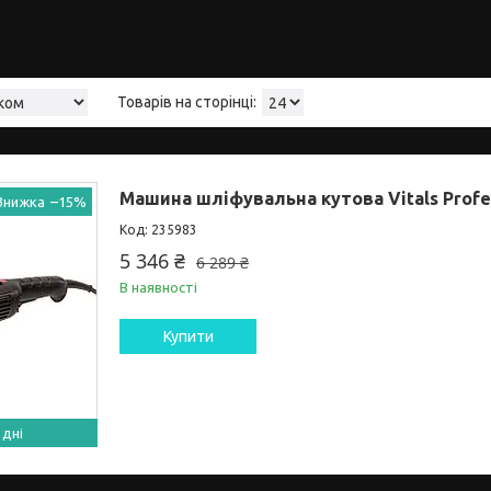
Машина шліфувальна кутова Vitals Profes
а
–15%
235983
5 346 ₴
6 289 ₴
В наявності
Купити
 дні