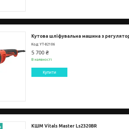
Кутова шліфувальна машина з регулятор
YT-82106
5 700 ₴
В наявності
Купити
КШМ Vitals Master Ls2320BR
а