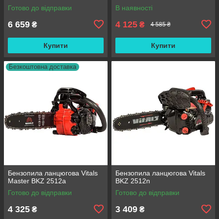
Готово до відправки
В наявності
6 659
4 125
₴
₴
4 585 ₴
Купити
Купити
Безкоштовна доставка
Бензопила ланцюгова Vitals
Бензопила ланцюгова Vitals
Master BKZ 2512a
BKZ 2512n
Готово до відправки
Готово до відправки
4 325
3 409
₴
₴