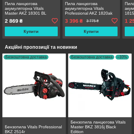
Пила ланцюгова
Пила ланцюгова
Пил
акумуляторна Vitals
акумуляторна Vitals
акум
Master AKZ 18301 BL
Professional AKZ 1820ak
1815
SmartLine+ (каркас)
BL Kit
2 869
3 396
1 2
₴
₴
3 775 ₴
Купити
Купити
Акційні пропозиції та новинки
Безкоштовна доставка
Безкоштовна доставка
–10%
Бензопила ланцюгова Vitals
Бензопила Vitals Professional
Master BKZ 3816j Black
BKZ 2514r
Edition