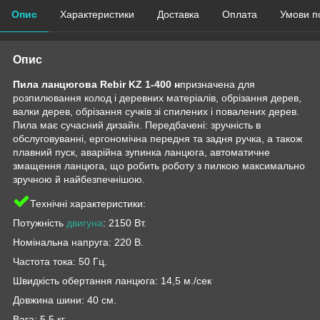
Опис
Характеристики
Доставка
Оплата
Умови п
Опис
Пила ланцюгова Rebir KZ 1-400 н
призначена для
розпилювання колод і деревних матеріалів, обрізання дерев,
валки дерев, обрізання сучків зі спилених і повалених дерев.
Пила має сучасний дизайн. Передбачені: зручність в
обслуговуванні, ергономічна передня та задня ручка, а також
плавний пуск, аварійна зупинка ланцюга, автоматичне
змащення ланцюга, що робить роботу з пилкою максимально
зручною й найбезпечнішою.
Технічні характеристики:
Потужність
двигуна
: 2150 Вт.
Номінальна напруга: 220 В.
Частота тока: 50 Гц.
Швидкість обертання ланцюга: 14,5 м./сек
Довжина шини: 40 см.
Вага: 5,5 кг.